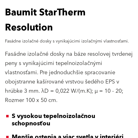
Baumit StarTherm
Resolution
Fasádne izolačné dosky s vynikajúcimi izolačnými vlastnosťami.
Fasádne izolačné dosky na báze resolovej tvrdenej
peny s vynikajúcimi tepelnoizolačnými
vlastnosťami. Pre jednoduchšie spracovanie
obojstranne kašírované vrstvou šedého EPS v
hrúbke 3 mm. λD = 0,022 W/(m.K); μ = 10 - 20;
Rozmer 100 x 50 cm.
S vysokou tepelnoizolačnou
schopnosťou
Menšie ostenia a viac svetla v interiéri