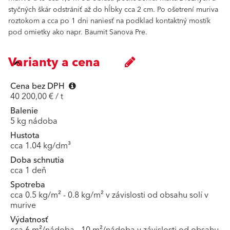
styčných škár odstrániť až do hĺbky cca 2 cm. Po ošetrení muriva
roztokom a cca po 1 dni naniesť na podklad kontaktný mostík
pod omietky ako napr. Baumit Sanova Pre.
Varianty a cena
Cena bez DPH
40 200,00 € / t
Balenie
5 kg nádoba
Hustota
cca 1.04 kg/dm³
Doba schnutia
cca 1 deň
Spotreba
cca 0.5 kg/m² - 0.8 kg/m² v závislosti od obsahu solí v
murive
Výdatnosť
cca 6 m²/nádoba - 10 m²/nádoba v závislosti od obsahu