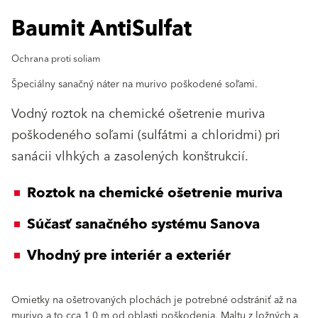
Baumit AntiSulfat
Ochrana proti soliam
Špeciálny sanačný náter na murivo poškodené soľami.
Vodný roztok na chemické ošetrenie muriva
poškodeného soľami (sulfátmi a chloridmi) pri
sanácii vlhkých a zasolených konštrukcií.
Roztok na chemické ošetrenie muriva
Súčasť sanačného systému Sanova
Vhodný pre interiér a exteriér
Omietky na ošetrovaných plochách je potrebné odstrániť až na
murivo a to cca 1,0 m od oblasti poškodenia. Maltu z ložných a