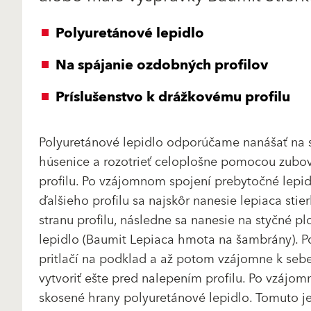
Polyuretánové lepidlo
Na spájanie ozdobných profilov
Príslušenstvo k drážkovému profilu
Polyuretánové lepidlo odporúčame nanášať na s
húsenice a rozotrieť celoplošne pomocou zubov
profilu. Po vzájomnom spojení prebytočné lepidl
ďalšieho profilu sa najskôr nanesie lepiaca sti
stranu profilu, následne sa nanesie na styčné p
lepidlo (Baumit Lepiaca hmota na šambrány). Po
pritlačí na podklad a až potom vzájomne k sebe.
vytvoriť ešte pred nalepením profilu. Po vzájom
skosené hrany polyuretánové lepidlo. Tomuto 