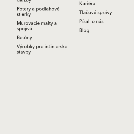
dlažby
Kariéra
Potery a podlahové
Tlačové správy
stierky
Písali o nás
Murovacie malty a
spojivá
Blog
Betóny
Výrobky pre inžinierske
stavby