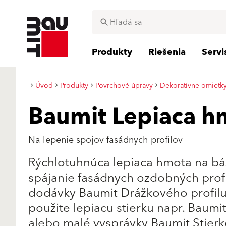
Produkty
Riešenia
Serv
Úvod
Produkty
Povrchové úpravy
Dekoratívne omietky
Baumit Lepiaca h
Na lepenie spojov fasádnych profilov
Rýchlotuhnúca lepiaca hmota na bá
spájanie fasádnych ozdobných prof
dodávky Baumit Drážkového profilu.
použite lepiacu stierku napr. Baumit
alebo malé vysprávky Baumit Stier