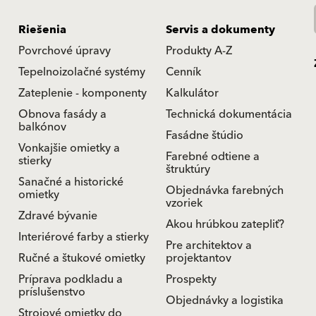
Riešenia
Servis a dokumenty
Povrchové úpravy
Produkty A-Z
Tepelnoizolačné systémy
Cenník
Zateplenie - komponenty
Kalkulátor
Obnova fasády a
Technická dokumentácia
balkónov
Fasádne štúdio
Vonkajšie omietky a
Farebné odtiene a
stierky
štruktúry
Sanačné a historické
Objednávka farebných
omietky
vzoriek
Zdravé bývanie
Akou hrúbkou zatepliť?
Interiérové farby a stierky
Pre architektov a
Ručné a štukové omietky
projektantov
Príprava podkladu a
Prospekty
príslušenstvo
Objednávky a logistika
Strojové omietky do