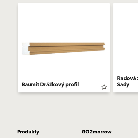
Radová 
Baumit Drážkový profil
Sady
star_border
star_border
Produkty
GO2morrow