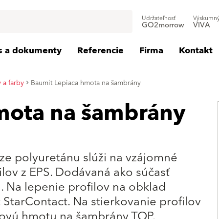
Udržateľnosť
Výskumný
GO2morrow
VIVA
is a dokumenty
Referencie
Firma
Kontakt
 a farby
Baumit Lepiaca hmota na šambrány
mota na šambrány
ze polyuretánu slúži na vzájomné
ilov z EPS. Dodávaná ako súčasť
 Na lepenie profilov na obklad
 StarContact. Na stierkovanie profilov
kovú hmotu na šambrány TOP.