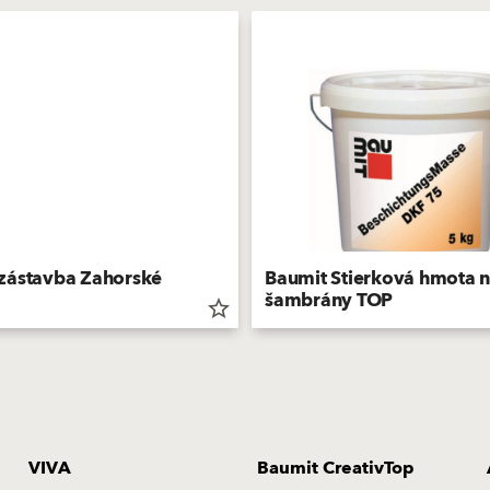
zástavba Zahorské
Baumit Stierková hmota 
šambrány TOP
star_border
VIVA
Baumit CreativTop