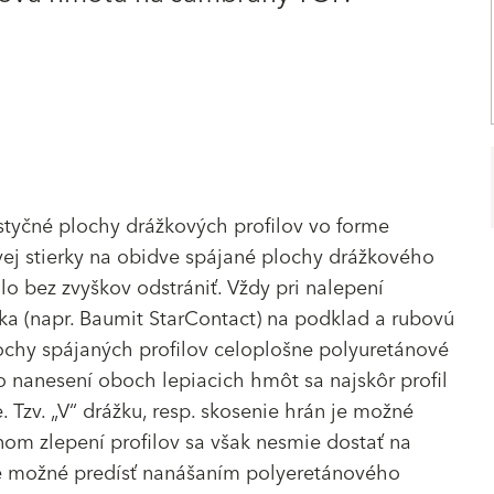
tyčné plochy drážkových profilov vo forme
ej stierky na obidve spájané plochy drážkového
o bez zvyškov odstrániť. Vždy pri nalepení
erka (napr. Baumit StarContact) na podklad a rubovú
lochy spájaných profilov celoplošne polyuretánové
 nanesení oboch lepiacich hmôt sa najskôr profil
 Tzv. „V“ drážku, resp. skosenie hrán je možné
nom zlepení profilov sa však nesmie dostať na
je možné predísť nanášaním polyeretánového