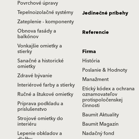
Povrchové úpravy
Tepelnoizolačné systémy
Jedinečné príbehy
Zateplenie - komponenty
Obnova fasády a
Referencie
balkónov
Vonkajšie omietky a
stierky
Firma
Sanačné a historické
História
omietky
Poslanie & Hodnoty
Zdravé bývanie
Manažment
Interiérové farby a stierky
Etický kódex a ochrana
Ručné a štukové omietky
oznamovateľov
protispoločenskej
Príprava podkladu a
činnosti
príslušenstvo
Baumit Aktuality
Strojové omietky do
interiéru
Baumit Magazín
Lepenie obkladov a
Nadačný fond