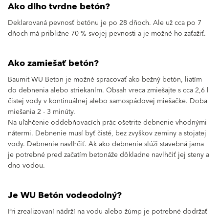
Ako dlho tvrdne betón?
Deklarovaná pevnosť betónu je po 28 dňoch. Ale už cca po 7
dňoch má približne 70 % svojej pevnosti a je možné ho zaťažiť.
Ako zamiešať betón?
Baumit WU Beton je možné spracovať ako bežný betón, liatím
do debnenia alebo striekaním. Obsah vreca zmiešajte s cca 2,6 l
čistej vody v kontinuálnej alebo samospádovej miešačke. Doba
miešania 2 - 3 minúty.
Na uľahčenie oddebňovacích prác ošetrite debnenie vhodnými
nátermi. Debnenie musí byť čisté, bez zvyškov zeminy a stojatej
vody. Debnenie navlhčiť. Ak ako debnenie slúži stavebná jama
je potrebné pred začatím betonáže dôkladne navlhčiť jej steny a
dno vodou.
Je WU Betón vodeodolný?
Pri zrealizovaní nádrží na vodu alebo žúmp je potrebné dodržať