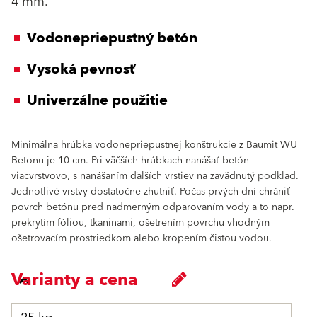
4 mm.
Vodonepriepustný betón
Vysoká pevnosť
Univerzálne použitie
Minimálna hrúbka vodonepriepustnej konštrukcie z Baumit WU
Betonu je 10 cm. Pri väčších hrúbkach nanášať betón
viacvrstvovo, s nanášaním ďalších vrstiev na zavädnutý podklad.
Jednotlivé vrstvy dostatočne zhutniť. Počas prvých dní chrániť
povrch betónu pred nadmerným odparovaním vody a to napr.
prekrytím fóliou, tkaninami, ošetrením povrchu vhodným
ošetrovacím prostriedkom alebo kropením čistou vodou.
Varianty a cena