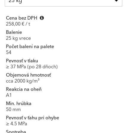
25 kg
Cena bez DPH
258,00 € / t
Balenie
25 kg vrece
Počet balení na palete
54
Pevnosť v tlaku
≥ 37 MPa (po 28 dňoch)
Objemová hmotnosť
cca 2000 kg/m³
Reakcia na oheň
A1
Min. hrúbka
50 mm
Pevnosť v ťahu pri ohybe
≥ 4.5 MPa
Spotreba