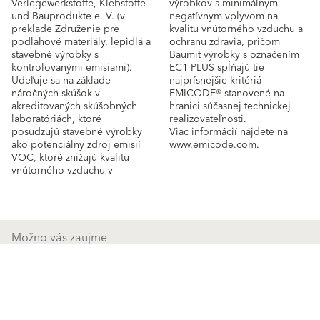
Verlegewerkstoffe, Klebstoffe
výrobkov s minimálnym
und Bauprodukte e. V. (v
negatívnym vplyvom na
preklade Združenie pre
kvalitu vnútorného vzduchu a
podlahové materiály, lepidlá a
ochranu zdravia, pričom
stavebné výrobky s
Baumit výrobky s označením
kontrolovanými emisiami).
EC1 PLUS spĺňajú tie
Udeľuje sa na základe
najprísnejšie kritériá
náročných skúšok v
EMICODE® stanovené na
akreditovaných skúšobných
hranici súčasnej technickej
laboratóriách, ktoré
realizovateľnosti.
posudzujú stavebné výrobky
Viac informácií nájdete na
ako potenciálny zdroj emisií
www.emicode.com.
VOC, ktoré znižujú kvalitu
vnútorného vzduchu v
Možno vás zaujme