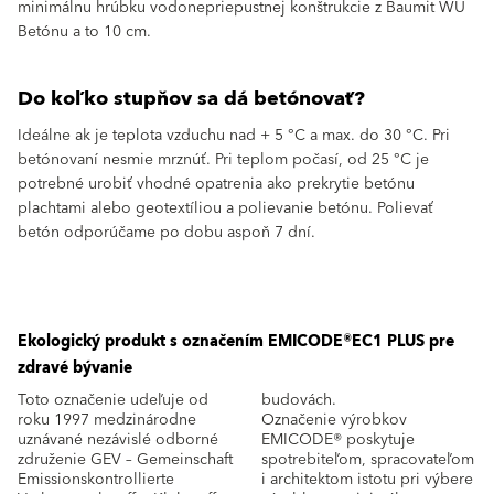
minimálnu hrúbku vodonepriepustnej konštrukcie z Baumit WU
Betónu a to 10 cm.
Do koľko stupňov sa dá betónovať?
Ideálne ak je teplota vzduchu nad + 5 °C a max. do 30 °C. Pri
betónovaní nesmie mrznúť. Pri teplom počasí, od 25 °C je
potrebné urobiť vhodné opatrenia ako prekrytie betónu
plachtami alebo geotextíliou a polievanie betónu. Polievať
betón odporúčame po dobu aspoň 7 dní.
Ekologický produkt s označením EMICODE®EC1 PLUS­­ pre
zdravé bývanie
Toto označenie udeľuje od
budovách.
roku 1997 medzinárodne
Označenie výrobkov
uznávané nezávislé odborné
EMICODE® poskytuje
združenie GEV – Gemeinschaft
spotrebiteľom, spracovateľom
Emissionskontrollierte
i architektom istotu pri výbere