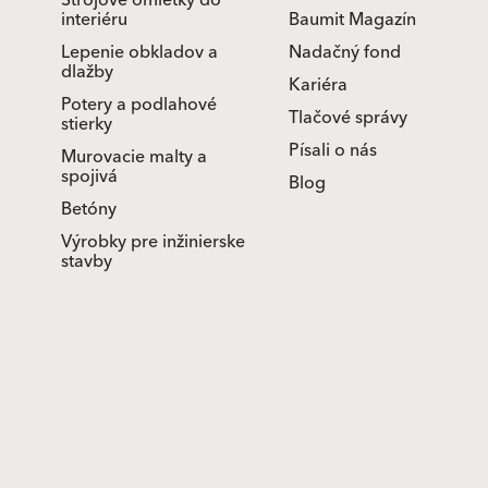
Strojové omietky do
interiéru
Baumit Magazín
Lepenie obkladov a
Nadačný fond
dlažby
Kariéra
Potery a podlahové
Tlačové správy
stierky
Písali o nás
Murovacie malty a
spojivá
Blog
Betóny
Výrobky pre inžinierske
stavby