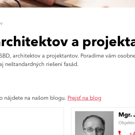
ov
rchitektov a projekt
 SBD, architektov a projektantov. Poradíme vám osobne
 aj neštandardných riešení fasád.
 to nájdete na našom blogu.
Prejsť na blog
Mgr. 
Objekto
+4