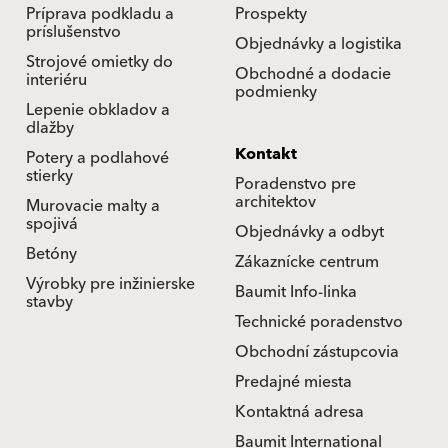
Príprava podkladu a
Prospekty
príslušenstvo
Objednávky a logistika
Strojové omietky do
Obchodné a dodacie
interiéru
podmienky
Lepenie obkladov a
dlažby
Kontakt
Potery a podlahové
stierky
Poradenstvo pre
architektov
Murovacie malty a
spojivá
Objednávky a odbyt
Betóny
Zákaznícke centrum
Výrobky pre inžinierske
Baumit Info-linka
stavby
Technické poradenstvo
Obchodní zástupcovia
Predajné miesta
Kontaktná adresa
Baumit International