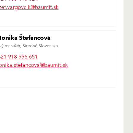
zef.vargovcik@baumit.sk
Monika Štefancová
vý manažér, Stredné Slovensko
21 918 956 651
nika.stefancova@baumit.sk