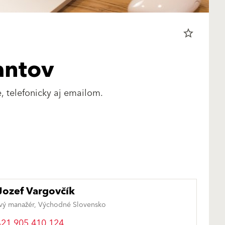
star_border
antov
, telefonicky aj emailom.
Jozef Vargovčík
vý manažér, Východné Slovensko
21 905 410 124