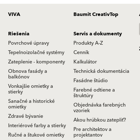
VIVA
Baumit CreativTop
Riešenia
Servis a dokumenty
Povrchové úpravy
Produkty A-Z
Tepelnoizolačné systémy
Cenník
Zateplenie - komponenty
Kalkulátor
Obnova fasády a
Technická dokumentácia
balkónov
Fasádne štúdio
Vonkajšie omietky a
Farebné odtiene a
stierky
štruktúry
Sanačné a historické
Objednávka farebných
omietky
vzoriek
Zdravé bývanie
Akou hrúbkou zatepliť?
Interiérové farby a stierky
Pre architektov a
Ručné a štukové omietky
projektantov