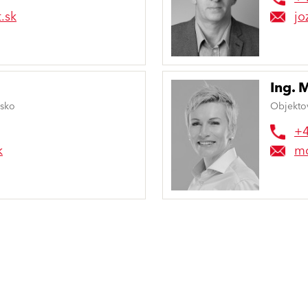
.sk
jo
Ing. 
nsko
Objekto
+4
k
mo