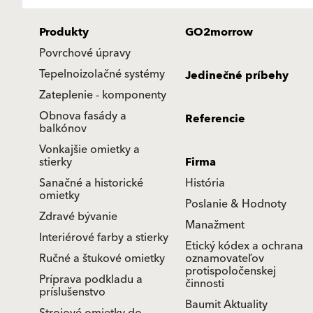
Produkty
GO2morrow
Povrchové úpravy
Tepelnoizolačné systémy
Jedinečné príbehy
Zateplenie - komponenty
Obnova fasády a
Referencie
balkónov
Vonkajšie omietky a
stierky
Firma
Sanačné a historické
História
omietky
Poslanie & Hodnoty
Zdravé bývanie
Manažment
Interiérové farby a stierky
Etický kódex a ochrana
Ručné a štukové omietky
oznamovateľov
protispoločenskej
Príprava podkladu a
činnosti
príslušenstvo
Baumit Aktuality