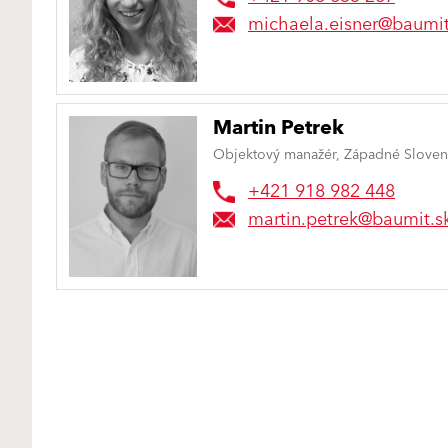
michaela.eisner@baumit
Martin Petrek
Objektový manažér, Západné Slove
+421 918 982 448
martin.petrek@baumit.s