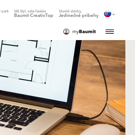
 park
Váš štýl, vaša fasáda
Skvelé stavby,
Baumit CreativTop
Jedinečné príbehy
my
Baumit