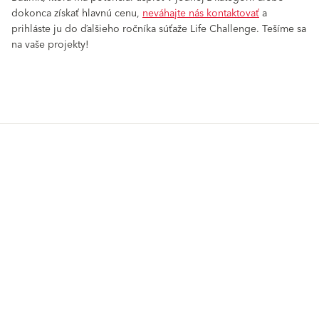
dokonca získať hlavnú cenu,
neváhajte nás kontaktovať
a
prihláste ju do ďalšieho ročníka súťaže Life Challenge. Tešíme sa
na vaše projekty!
Produkty
GO2morrow
Povrchové úpravy
Tepelnoizolačné systémy
VIVA
Zateplenie - komponenty
Obnova fasády a balkónov
Baumit CreativTop
Vonkajšie omietky a stierky
Sanačné a historické omietky
Jedinečné príbehy
Zdravé bývanie
Interiérové farby a stierky
Riešenia