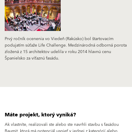
Prvý ročník ocenenia vo Viedeň (Rakúsko) bol štartovacím
podujatím súťaže Life Challenge. Medzinárodná odborná porota
zložená z 15 architektov udelila v roku 2014 hlavnú cenu
Španielsko za víťaznú fasádu.
Máte projekt, ktorý vyniká?
Ak vlastníte, realizovali ste alebo ste navrhli stavbu s fasádou
Baumit, ktorá má potenciál uspieť v jednej z kategórií alebo