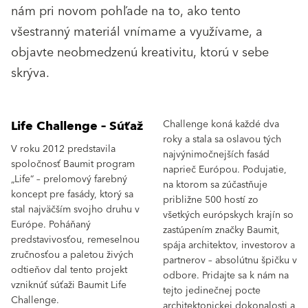
nám pri novom pohľade na to, ako tento
všestranný materiál vnímame a využívame, a
objavte neobmedzenú kreativitu, ktorú v sebe
skrýva.
Life Challenge – Súťaž
Challenge koná každé dva
roky a stala sa oslavou tých
V roku 2012 predstavila
najvýnimočnejších fasád
spoločnosť Baumit program
naprieč Európou. Podujatie,
„Life“ – prelomový farebný
na ktorom sa zúčastňuje
koncept pre fasády, ktorý sa
približne 500 hostí zo
stal najväčším svojho druhu v
všetkých európskych krajín so
Európe. Poháňaný
zastúpením značky Baumit,
predstavivosťou, remeselnou
spája architektov, investorov a
zručnosťou a paletou živých
partnerov – absolútnu špičku v
odtieňov dal tento projekt
odbore. Pridajte sa k nám na
vzniknúť súťaži Baumit Life
tejto jedinečnej pocte
Challenge.
architektonickej dokonalosti a