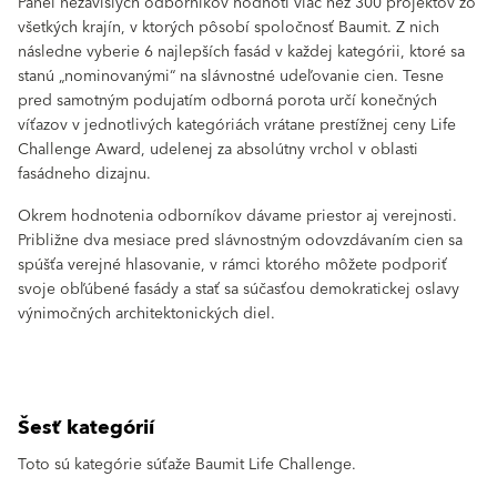
Panel nezávislých odborníkov hodnotí viac než 300 projektov zo
všetkých krajín, v ktorých pôsobí spoločnosť Baumit. Z nich
následne vyberie 6 najlepších fasád v každej kategórii, ktoré sa
stanú „nominovanými“ na slávnostné udeľovanie cien. Tesne
pred samotným podujatím odborná porota určí konečných
víťazov v jednotlivých kategóriách vrátane prestížnej ceny Life
Challenge Award, udelenej za absolútny vrchol v oblasti
fasádneho dizajnu.
Okrem hodnotenia odborníkov dávame priestor aj verejnosti.
Približne dva mesiace pred slávnostným odovzdávaním cien sa
spúšťa verejné hlasovanie, v rámci ktorého môžete podporiť
svoje obľúbené fasády a stať sa súčasťou demokratickej oslavy
výnimočných architektonických diel.
Šesť kategórií
Toto sú kategórie súťaže Baumit Life Challenge.