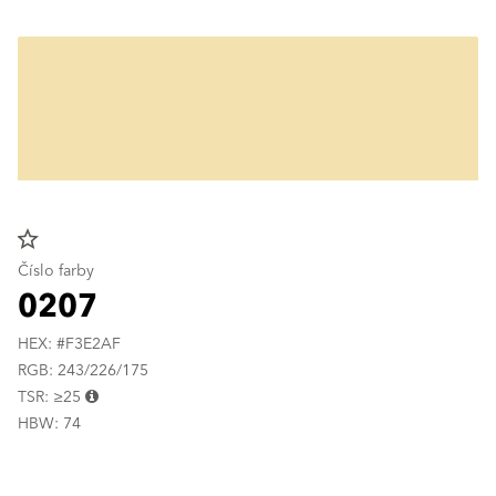
star_border
Číslo farby
0207
HEX: #F3E2AF
RGB: 243/226/175
TSR: ≥25
HBW: 74