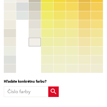
Číslo farby
color_name
HEX:
hex_code
RGB:
rgb_code
TSR:
tsr_code
HBW:
hbw_code
Zistiť viac
Hľadáte konkrétnu farbu?