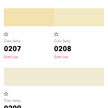
star_border
star_border
Číslo farby
Číslo farby
0207
0208
Zistiť viac
Zistiť viac
star_border
Číslo farby