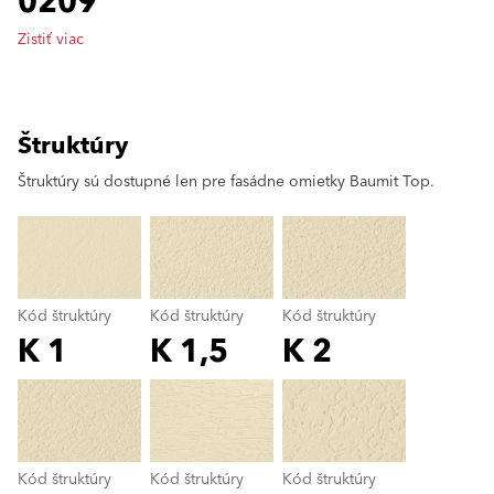
0209
Zistiť viac
Štruktúry
clear
Štruktúry sú dostupné len pre fasádne omietky Baumit Top.
Kód štruktúry
Kód štruktúry
Kód štruktúry
K 1
K 1,5
K 2
Kód štruktúry
color_name
Kód štruktúry
Kód štruktúry
Kód štruktúry