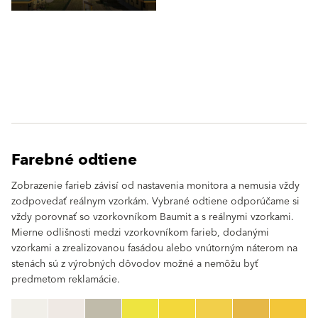
Farebné odtiene
Zobrazenie farieb závisí od nastavenia monitora a nemusia vždy
zodpovedať reálnym vzorkám. Vybrané odtiene odporúčame si
vždy porovnať so vzorkovníkom Baumit a s reálnymi vzorkami.
Mierne odlišnosti medzi vzorkovníkom farieb, dodanými
vzorkami a zrealizovanou fasádou alebo vnútorným náterom na
stenách sú z výrobných dôvodov možné a nemôžu byť
predmetom reklamácie.
clear