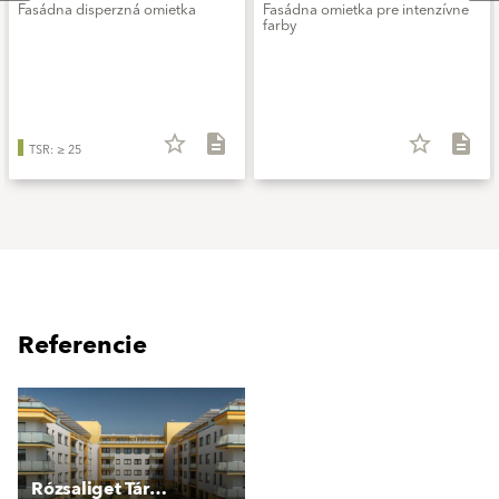
Fasádna disperzná omietka
Fasádna omietka pre intenzívne
farby
star_border
description
star_border
description
TSR: ≥ 25
Referencie
Rózsaliget Társasház