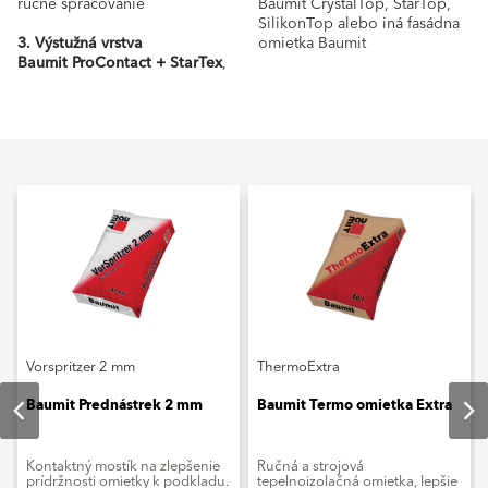
ručné spracovanie
Baumit CrystalTop, StarTop,
SilikonTop alebo iná fasádna
3. Výstužná vrstva
omietka Baumit
Baumit ProContact + StarTex
,
Vorspritzer 2 mm
ThermoExtra
Baumit Prednástrek 2 mm
Baumit Termo omietka Extra
Kontaktný mostík na zlepšenie
Ručná a strojová
prídržnosti omietky k podkladu.
tepelnoizolačná omietka, lepšie