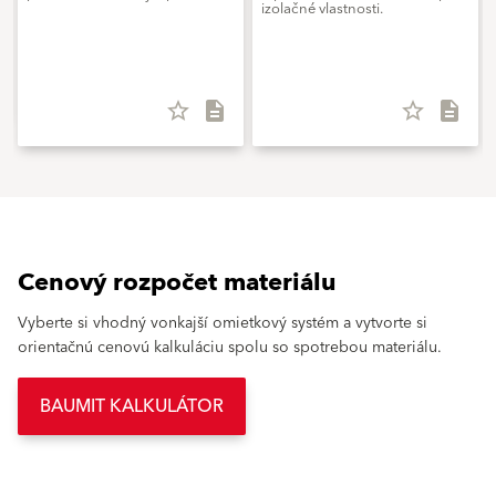
izolačné vlastnosti.
star_border
description
star_border
description
Cenový rozpočet materiálu
Vyberte si vhodný vonkajší omietkový systém a vytvorte si
orientačnú cenovú kalkuláciu spolu so spotrebou materiálu.
BAUMIT KALKULÁTOR