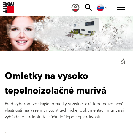
star_border
Omietky na vysoko
tepelnoizolačné murivá
Pred výberom vonkajšej omietky si zistite, aké tepelnoizolačné
vlastnosti má vaše murivo. V technickej dokumentácii muriva si
vyhľadajte hodnotu λ - súčiniteľ tepelnej vodivosti.