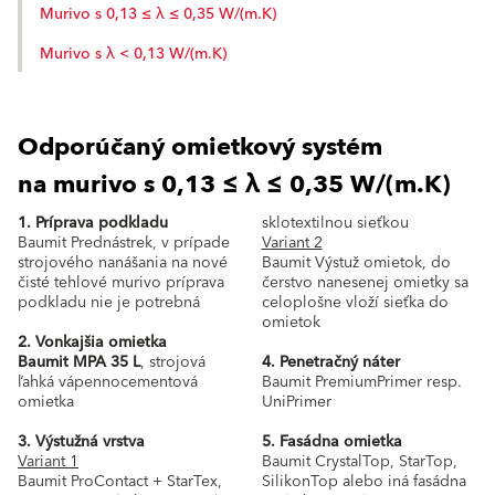
Murivo s 0,13 ≤ λ ≤ 0,35 W/(m.K)
Murivo s λ < 0,13 W/(m.K)
Odporúčaný omietkový systém
na murivo s 0,13 ≤ λ ≤ 0,35 W/(m.K)
1. Príprava podkladu
sklotextilnou sieťkou
Baumit Prednástrek, v prípade
Variant 2
strojového nanášania na nové
Baumit Výstuž omietok, do
čisté tehlové murivo príprava
čerstvo nanesenej omietky sa
podkladu nie je potrebná
celoplošne vloží sieťka do
omietok
2. Vonkajšia omietka
Baumit MPA 35 L
, strojová
4. Penetračný náter
ľahká vápennocementová
Baumit PremiumPrimer resp.
omietka
UniPrimer
3. Výstužná vrstva
5. Fasádna omietka
Variant 1
Baumit CrystalTop, StarTop,
Baumit ProContact + StarTex,
SilikonTop alebo iná fasádna