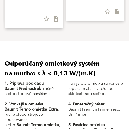
star_border
description
star_border
description
Odporúčaný omietkový systém
na murivo s λ < 0,13 W/(m.K)
1. Príprava podkladu
na vyzretú omietku sa nanesie
Baumit Prednástrek
, ručné
lepiaca malta s vloženou
alebo strojové nanášanie
sklotextilnou sieťkou
2. Vonkajšia omietka
4. Penetračný náter
Baumit Termo omietka Extra
,
Baumit PremiumPrimer resp.
ručné alebo strojové
UniPrimer
spracovanie,
alebo
Baumit Termo omietka
,
5. Fasádna omietka