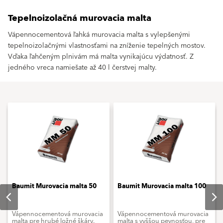
Tepelnoizolačná murovacia malta
Vápennocementová ľahká murovacia malta s vylepšenými
tepelnoizolačnými vlastnosťami na zníženie tepelných mostov.
Vďaka ľahčeným plnivám má malta vynikajúcu výdatnosť. Z
jedného vreca namiešate až 40 l čerstvej malty.
Baumit Murovacia malta 50
Baumit Murovacia malta 100
Vápennocementová murovacia
Vápennocementová murovacia
malta pre hrubé ložné škáry.
malta s vyššou pevnosťou, pre