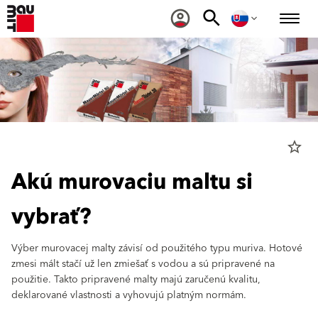
star_border
Akú murovaciu maltu si
vybrať?
Výber murovacej malty závisí od použitého typu muriva. Hotové
zmesi mált stačí už len zmiešať s vodou a sú pripravené na
použitie. Takto pripravené malty majú zaručenú kvalitu,
deklarované vlastnosti a vyhovujú platným normám.