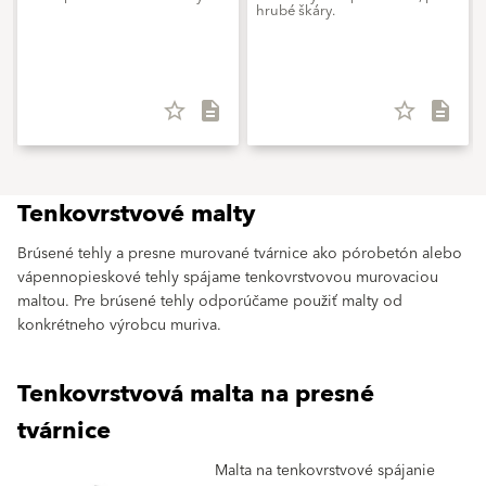
hrubé škáry.
star_border
description
star_border
description
Tenkovrstvové malty
Brúsené tehly a presne murované tvárnice ako pórobetón alebo
vápennopieskové tehly spájame tenkovrstvovou murovaciou
maltou. Pre brúsené tehly odporúčame použiť malty od
konkrétneho výrobcu muriva.
Tenkovrstvová malta na presné
tvárnice
Malta na tenkovrstvové spájanie