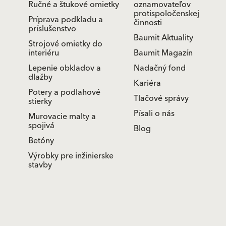
Ručné a štukové omietky
oznamovateľov
protispoločenskej
Príprava podkladu a
činnosti
príslušenstvo
Baumit Aktuality
Strojové omietky do
interiéru
Baumit Magazín
Lepenie obkladov a
Nadačný fond
dlažby
Kariéra
Potery a podlahové
Tlačové správy
stierky
Písali o nás
Murovacie malty a
spojivá
Blog
Betóny
Výrobky pre inžinierske
stavby