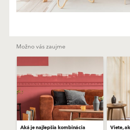
Možno vás zaujme
Aká je najlepšia kombinácia
Viete, a