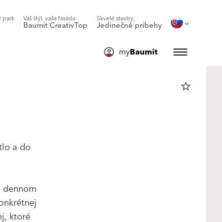
 park
Váš štýl, vaša fasáda
Skvelé stavby,
Baumit CreativTop
Jedinečné príbehy
my
Baumit
star_border
tlo a do
om dennom
konkrétnej
j, ktoré