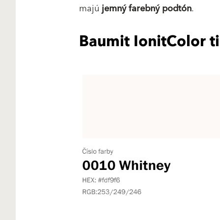
majú
jemný farebný podtón
.
Baumit IonitColor ti