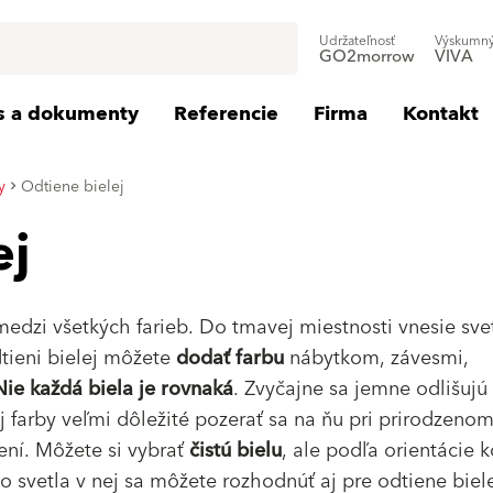
Udržateľnosť
Výskumný
GO2morrow
VIVA
is a dokumenty
Referencie
Firma
Kontakt
y
Odtiene bielej
ej
edzi všetkých farieb. Do tmavej miestnosti vnesie sve
dtieni bielej môžete
dodať farbu
nábytkom, závesmi,
Nie každá biela je rovnaká
. Zvyčajne sa jemne odlišujú
ej farby veľmi dôležité pozerať sa na ňu pri prirodzen
lení. Môžete si vybrať
čistú bielu
, ale podľa orientácie 
 svetla v nej sa môžete rozhodnúť aj pre odtiene biele