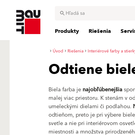
Produkty
Riešenia
Serv
Úvod
Riešenia
Interiérové farby a stierk
Odtiene biel
Biela farba je
najobľúbenejšia
spom
malej viac priestoru. K stenám v o
umeleckými dielami či podlahou.
odtieňom, preto je pri výbere biel
svetle a nie pri interiérovom osvet
miestnosti a množstva prirodzeného