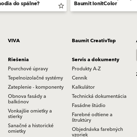
hodia do spálne?
Baumit IonitColor
star_border
VIVA
Baumit CreativTop
Riešenia
Servis a dokumenty
Povrchové úpravy
Produkty A-Z
Tepelnoizolačné systémy
Cenník
Zateplenie - komponenty
Kalkulátor
Obnova fasády a
Technická dokumentácia
balkónov
Fasádne štúdio
Vonkajšie omietky a
Farebné odtiene a
stierky
štruktúry
Sanačné a historické
Objednávka farebných
omietky
vzoriek