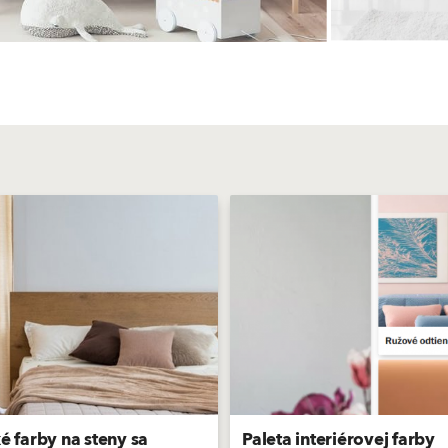
ké farby na steny sa
Paleta interiérovej farby