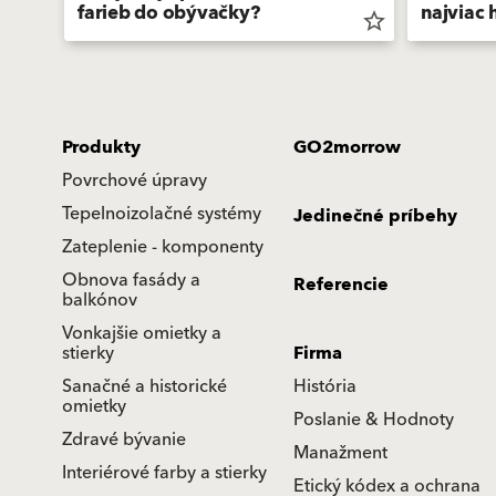
farieb do obývačky?
najviac 
star_border
star_border
Produkty
GO2morrow
Povrchové úpravy
Tepelnoizolačné systémy
Jedinečné príbehy
Zateplenie - komponenty
Obnova fasády a
Referencie
balkónov
Vonkajšie omietky a
stierky
Firma
Sanačné a historické
História
omietky
Poslanie & Hodnoty
Zdravé bývanie
Manažment
Interiérové farby a stierky
Etický kódex a ochrana