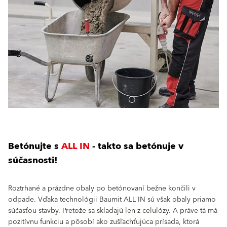
Betónujte s
ALL IN
- takto sa betónuje v
súčasnosti!
Roztrhané a prázdne obaly po betónovaní bežne končili v
odpade. Vďaka technológii Baumit ALL IN sú však obaly priamo
súčasťou stavby. Pretože sa skladajú len z celulózy. A práve tá má
pozitívnu funkciu a pôsobí ako zušľachťujúca prísada, ktorá