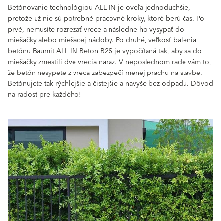
Betónovanie technológiou ALL IN je oveľa jednoduchšie,
pretože už nie sú potrebné pracovné kroky, ktoré berú čas. Po
prvé, nemusíte rozrezať vrece a následne ho vysypať do
miešačky alebo miešacej nádoby. Po druhé, veľkosť balenia
betónu Baumit ALL IN Beton B25 je vypočítaná tak, aby sa do
miešačky zmestili dve vrecia naraz. V neposlednom rade vám to,
že betón nesypete z vreca zabezpečí menej prachu na stavbe.
Betónujete tak rýchlejšie a čistejšie a navyše bez odpadu. Dôvod
na radosť pre každého!