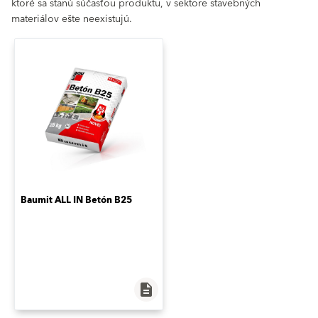
ktoré sa stanú súčasťou produktu, v sektore stavebných
materiálov ešte neexistujú.
Baumit ALL IN Betón B25
description