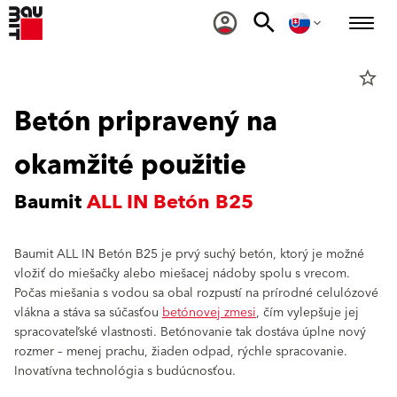
star_border
Betón pripravený na
okamžité použitie
Baumit
ALL IN Betón B25
Baumit ALL IN Betón B25 je prvý suchý betón, ktorý je možné
vložiť do miešačky alebo miešacej nádoby spolu s vrecom.
Počas miešania s vodou sa obal rozpustí na prírodné celulózové
vlákna a stáva sa súčasťou
betónovej zmesi
, čím vylepšuje jej
spracovateľské vlastnosti. Betónovanie tak dostáva úplne nový
rozmer – menej prachu, žiaden odpad, rýchle spracovanie.
Inovatívna technológia s budúcnosťou.