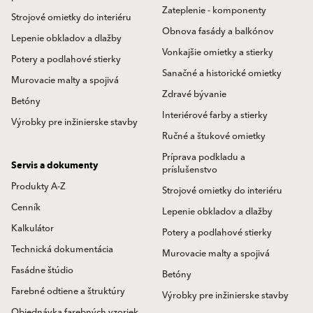
Zateplenie - komponenty
Strojové omietky do interiéru
Obnova fasády a balkónov
Lepenie obkladov a dlažby
Vonkajšie omietky a stierky
Potery a podlahové stierky
Sanačné a historické omietky
Murovacie malty a spojivá
Zdravé bývanie
Betóny
Interiérové farby a stierky
Výrobky pre inžinierske stavby
Ručné a štukové omietky
Príprava podkladu a
Servis a dokumenty
príslušenstvo
Produkty A-Z
Strojové omietky do interiéru
Cenník
Lepenie obkladov a dlažby
Kalkulátor
Potery a podlahové stierky
Technická dokumentácia
Murovacie malty a spojivá
Fasádne štúdio
Betóny
Farebné odtiene a štruktúry
Výrobky pre inžinierske stavby
Objednávka farebných vzoriek