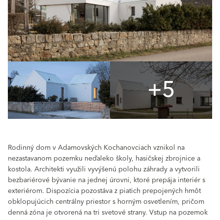
+5
Rodinný dom v Adamovských Kochanovciach vznikol na
nezastavanom pozemku neďaleko školy, hasičskej zbrojnice a
kostola. Architekti využili vyvýšenú polohu záhrady a vytvorili
bezbariérové bývanie na jednej úrovni, ktoré prepája interiér s
exteriérom. Dispozícia pozostáva z piatich prepojených hmôt
obklopujúcich centrálny priestor s horným osvetlením, pričom
denná zóna je otvorená na tri svetové strany. Vstup na pozemok