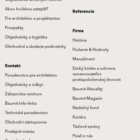
Akou hrúbkou zatepliť?
Referencie
Pre architektov a projektantov
Prospekty
Firma
Objednávky a logistika
História
Obchodné a dodacie podmienky
Poslanie & Hodnoty
Manažment
Kontakt
Etický kódex a ochrana
oznamovateľov
Poradenstvo pre architektov
protispoločenskej činnosti
Objednávky a odbyt
Baumit Aktuality
Zákaznícke centrum
Baumit Magazín
Baumit Info-linka
Nadačný fond
Technické poradenstvo
Kariéra
Obchodní zástupcovia
Tlačové správy
Predajné miesta
Písali o nás