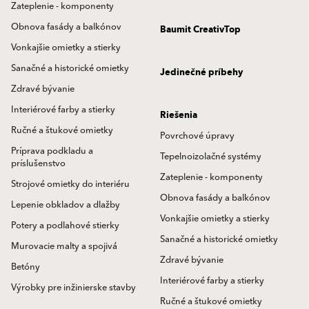
Zateplenie - komponenty
Obnova fasády a balkónov
Baumit CreativTop
Vonkajšie omietky a stierky
Sanačné a historické omietky
Jedinečné príbehy
Zdravé bývanie
Interiérové farby a stierky
Riešenia
Ručné a štukové omietky
Povrchové úpravy
Príprava podkladu a
Tepelnoizolačné systémy
príslušenstvo
Zateplenie - komponenty
Strojové omietky do interiéru
Obnova fasády a balkónov
Lepenie obkladov a dlažby
Vonkajšie omietky a stierky
Potery a podlahové stierky
Sanačné a historické omietky
Murovacie malty a spojivá
Zdravé bývanie
Betóny
Interiérové farby a stierky
Výrobky pre inžinierske stavby
Ručné a štukové omietky