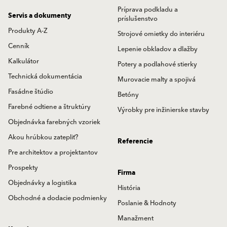
Príprava podkladu a
Servis a dokumenty
príslušenstvo
Produkty A-Z
Strojové omietky do interiéru
Cenník
Lepenie obkladov a dlažby
Kalkulátor
Potery a podlahové stierky
Technická dokumentácia
Murovacie malty a spojivá
Fasádne štúdio
Betóny
Farebné odtiene a štruktúry
Výrobky pre inžinierske stavby
Objednávka farebných vzoriek
Akou hrúbkou zatepliť?
Referencie
Pre architektov a projektantov
Prospekty
Firma
Objednávky a logistika
História
Obchodné a dodacie podmienky
Poslanie & Hodnoty
Manažment