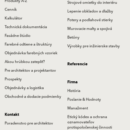
Produkty A-Z
Strojové omietky do interiéru
Cenník
Lepenie obkladov a dlažby
Kalkulátor
Potery a podlahové stierky
Technická dokumentácia
Murovacie malty a spojivá
Fasádne štúdio
Betóny
Farebné odtiene a štruktúry
Výrobky pre inžinierske stavby
Objednávka farebných vzoriek
Akou hrúbkou zatepliť?
Referencie
Pre architektov a projektantov
Prospekty
Firma
Objednávky a logistika
História
Obchodné a dodacie podmienky
Poslanie & Hodnoty
Manažment
Kontakt
Etický kódex a ochrana
oznamovateľov
Poradenstvo pre architektov
protispoločenskej činnosti