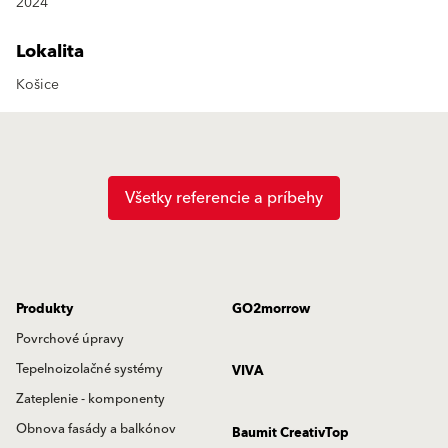
2024
Lokalita
Košice
Všetky referencie a príbehy
Produkty
GO2morrow
Povrchové úpravy
Tepelnoizolačné systémy
VIVA
Zateplenie - komponenty
Obnova fasády a balkónov
Baumit CreativTop