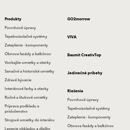
Produkty
GO2morrow
Povrchové úpravy
Tepelnoizolačné systémy
VIVA
Zateplenie - komponenty
Obnova fasády a balkónov
Baumit CreativTop
Vonkajšie omietky a stierky
Sanačné a historické omietky
Jedinečné príbehy
Zdravé bývanie
Interiérové farby a stierky
Riešenia
Ručné a štukové omietky
Povrchové úpravy
Príprava podkladu a
Tepelnoizolačné systémy
príslušenstvo
Zateplenie - komponenty
Strojové omietky do interiéru
Obnova fasády a balkónov
Lepenie obkladov a dlažby