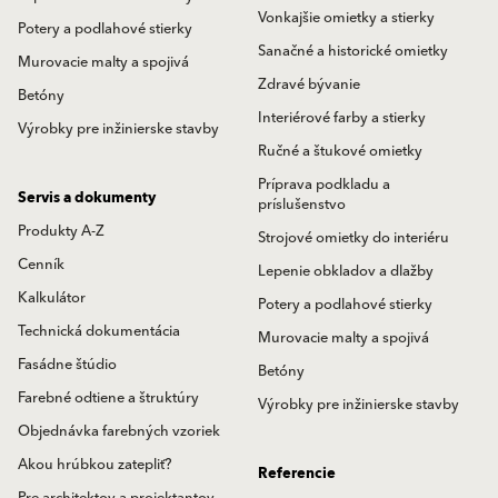
Vonkajšie omietky a stierky
Potery a podlahové stierky
Sanačné a historické omietky
Murovacie malty a spojivá
Zdravé bývanie
Betóny
Interiérové farby a stierky
Výrobky pre inžinierske stavby
Ručné a štukové omietky
Príprava podkladu a
Servis a dokumenty
príslušenstvo
Produkty A-Z
Strojové omietky do interiéru
Cenník
Lepenie obkladov a dlažby
Kalkulátor
Potery a podlahové stierky
Technická dokumentácia
Murovacie malty a spojivá
Fasádne štúdio
Betóny
Farebné odtiene a štruktúry
Výrobky pre inžinierske stavby
Objednávka farebných vzoriek
Akou hrúbkou zatepliť?
Referencie
Pre architektov a projektantov