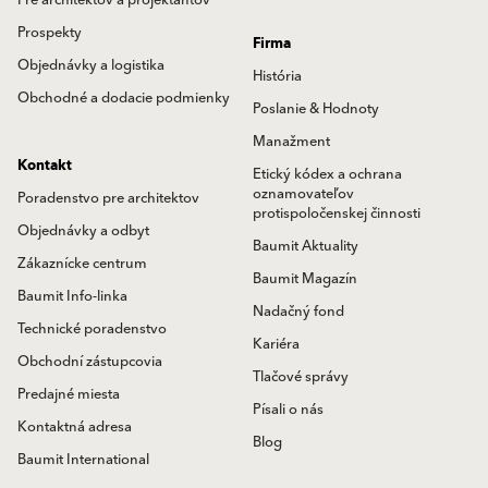
Prospekty
Firma
Objednávky a logistika
História
Obchodné a dodacie podmienky
Poslanie & Hodnoty
Manažment
Kontakt
Etický kódex a ochrana
oznamovateľov
Poradenstvo pre architektov
protispoločenskej činnosti
Objednávky a odbyt
Baumit Aktuality
Zákaznícke centrum
Baumit Magazín
Baumit Info-linka
Nadačný fond
Technické poradenstvo
Kariéra
Obchodní zástupcovia
Tlačové správy
Predajné miesta
Písali o nás
Kontaktná adresa
Blog
Baumit International