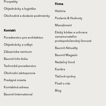
Prospekty
Firma
Objednávky a logistika
História
Obchodné a dodacie podmienky
Poslanie & Hodnoty
Manažment
Kontakt
Etický kódex a ochrana
oznamovateľov
Poradenstvo pre architektov
protispoločenskej činnosti
Objednávky a odbyt
Baumit Aktuality
Zákaznícke centrum
Baumit Magazín
Baumit Info-linka
Nadačný fond
Technické poradenstvo
Kariéra
Obchodní zástupcovia
Tlačové správy
Predajné miesta
Písali o nás
Kontaktná adresa
Blog
Baumit International