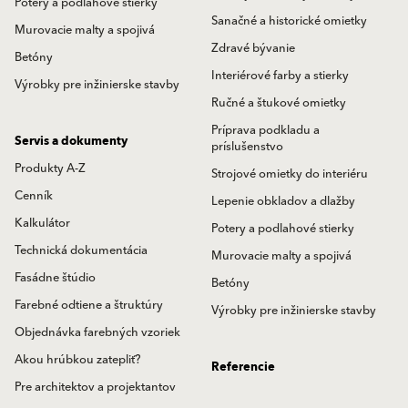
Potery a podlahové stierky
Sanačné a historické omietky
Murovacie malty a spojivá
Zdravé bývanie
Betóny
Interiérové farby a stierky
Výrobky pre inžinierske stavby
Ručné a štukové omietky
Príprava podkladu a
Servis a dokumenty
príslušenstvo
Produkty A-Z
Strojové omietky do interiéru
Cenník
Lepenie obkladov a dlažby
Kalkulátor
Potery a podlahové stierky
Technická dokumentácia
Murovacie malty a spojivá
Fasádne štúdio
Betóny
Farebné odtiene a štruktúry
Výrobky pre inžinierske stavby
Objednávka farebných vzoriek
Akou hrúbkou zatepliť?
Referencie
Pre architektov a projektantov