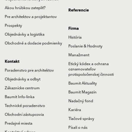
Akou hrúbkou zatepliť?
Referencie
Pre architektov a projektantov
Prospekty
Firma
Objednávky a logistika
História
Obchodné a dodacie podmienky
Poslanie & Hodnoty
Manažment
Kontakt
Etický kódex a ochrana
oznamovateľov
Poradenstvo pre architektov
protispoločenskej činnosti
Objednávky a odbyt
Baumit Aktuality
Zákaznícke centrum
Baumit Magazín
Baumit Info-linka
Nadačný fond
Technické poradenstvo
Kariéra
Obchodní zástupcovia
Tlačové správy
Predajné miesta
Písali o nás