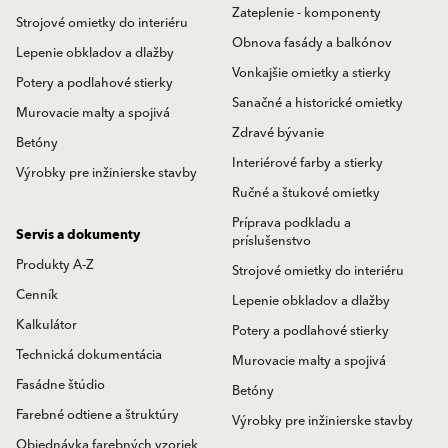
Zateplenie - komponenty
Strojové omietky do interiéru
Obnova fasády a balkónov
Lepenie obkladov a dlažby
Vonkajšie omietky a stierky
Potery a podlahové stierky
Sanačné a historické omietky
Murovacie malty a spojivá
Zdravé bývanie
Betóny
Interiérové farby a stierky
Výrobky pre inžinierske stavby
Ručné a štukové omietky
Príprava podkladu a
Servis a dokumenty
príslušenstvo
Produkty A-Z
Strojové omietky do interiéru
Cenník
Lepenie obkladov a dlažby
Kalkulátor
Potery a podlahové stierky
Technická dokumentácia
Murovacie malty a spojivá
Fasádne štúdio
Betóny
Farebné odtiene a štruktúry
Výrobky pre inžinierske stavby
Objednávka farebných vzoriek