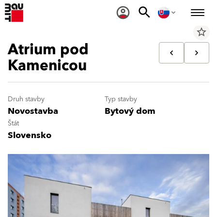
star_border
Atrium pod
Kamenicou
Druh stavby
Typ stavby
Novostavba
Bytový dom
Štát
Slovensko