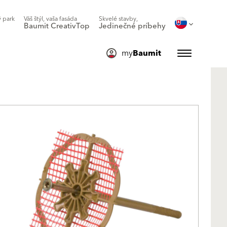
 park
Váš štýl, vaša fasáda
Skvelé stavby,
Baumit CreativTop
Jedinečné príbehy
my
Baumit