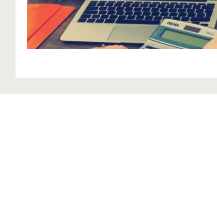
Produkty
GO2morrow
Povrchové úpravy
Tepelnoizolačné systémy
Jedinečné príbehy
Zateplenie - komponenty
Obnova fasády a
Referencie
balkónov
Vonkajšie omietky a
stierky
Firma
Sanačné a historické
História