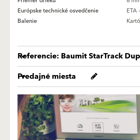
Priemer drieku
8 m
Európske technické osvedčenie
ETA 
Balenie
Kartó
Referencie: Baumit StarTrack Dup
Predajné miesta