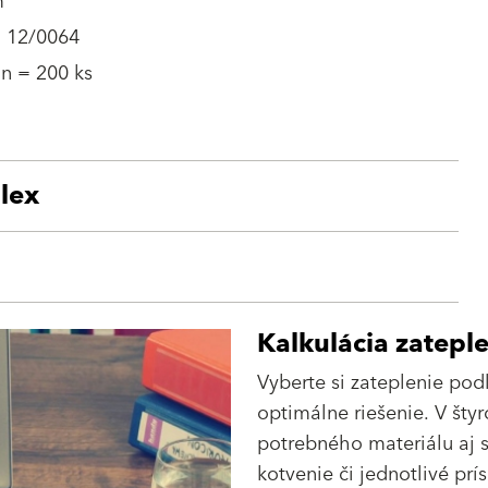
m
- 12/0064
n = 200 ks
lex
Kalkulácia zatepl
Vyberte si zateplenie pod
optimálne riešenie. V šty
potrebného materiálu aj s
kotvenie či jednotlivé prí