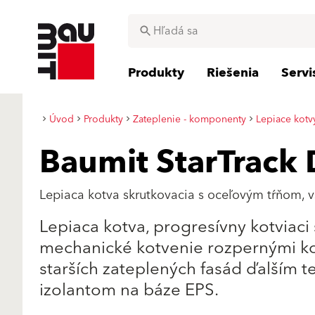
Produkty
Riešenia
Serv
Úvod
Produkty
Zateplenie - komponenty
Lepiace kotv
Baumit StarTrack
Lepiaca kotva skrutkovacia s oceľovým tŕňom, 
Lepiaca kotva, progresívny kotviac
mechanické kotvenie rozpernými k
starších zateplených fasád ďalším
izolantom na báze EPS.