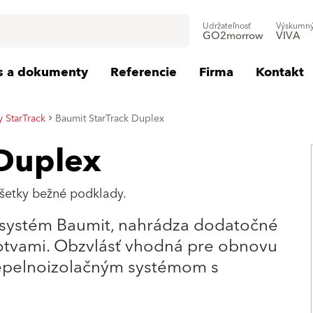
Udržateľnosť
Výskumný
GO2morrow
VIVA
is a dokumenty
Referencie
Firma
Kontakt
y StarTrack
Baumit StarTrack Duplex
 Duplex
všetky bežné podklady.
i systém Baumit, nahrádza dodatočné
otvami. Obzvlásť vhodná pre obnovu
 tepelnoizolačným systémom s