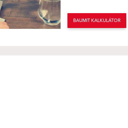
BAUMIT KALKULÁTOR
VIVA
Baumit CreativTop
Riešenia
Servis a dokumenty
Povrchové úpravy
Produkty A-Z
Tepelnoizolačné systémy
Cenník
Zateplenie - komponenty
Kalkulátor
Obnova fasády a
Technická dokumentácia
balkónov
Fasádne štúdio