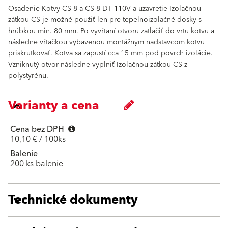
Osadenie Kotvy CS 8 a CS 8 DT 110V a uzavretie Izolačnou
zátkou CS je možné použiť len pre tepelnoizolačné dosky s
hrúbkou min. 80 mm. Po vyvŕtaní otvoru zatlačiť do vrtu kotvu a
následne vŕtačkou vybavenou montážnym nadstavcom kotvu
priskrutkovať. Kotva sa zapustí cca 15 mm pod povrch izolácie.
Vzniknutý otvor následne vyplniť Izolačnou zátkou CS z
polystyrénu.
Varianty a cena
Cena bez DPH
10,10 € / 100ks
Balenie
200 ks balenie
Technické dokumenty