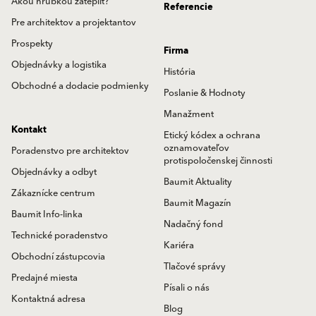
Akou hrúbkou zatepliť?
Referencie
Pre architektov a projektantov
Prospekty
Firma
Objednávky a logistika
História
Obchodné a dodacie podmienky
Poslanie & Hodnoty
Manažment
Kontakt
Etický kódex a ochrana
oznamovateľov
Poradenstvo pre architektov
protispoločenskej činnosti
Objednávky a odbyt
Baumit Aktuality
Zákaznícke centrum
Baumit Magazín
Baumit Info-linka
Nadačný fond
Technické poradenstvo
Kariéra
Obchodní zástupcovia
Tlačové správy
Predajné miesta
Písali o nás
Kontaktná adresa
Blog