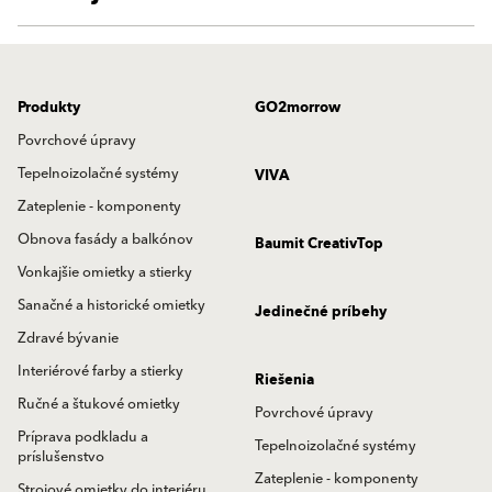
Produkty
GO2morrow
Povrchové úpravy
Tepelnoizolačné systémy
VIVA
Zateplenie - komponenty
Obnova fasády a balkónov
Baumit CreativTop
Vonkajšie omietky a stierky
Sanačné a historické omietky
Jedinečné príbehy
Zdravé bývanie
Interiérové farby a stierky
Riešenia
Ručné a štukové omietky
Povrchové úpravy
Príprava podkladu a
Tepelnoizolačné systémy
príslušenstvo
Zateplenie - komponenty
Strojové omietky do interiéru