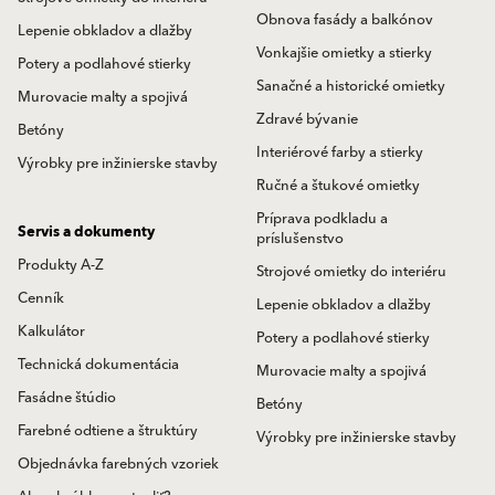
Obnova fasády a balkónov
Lepenie obkladov a dlažby
Vonkajšie omietky a stierky
Potery a podlahové stierky
Sanačné a historické omietky
Murovacie malty a spojivá
Zdravé bývanie
Betóny
Interiérové farby a stierky
Výrobky pre inžinierske stavby
Ručné a štukové omietky
Príprava podkladu a
Servis a dokumenty
príslušenstvo
Produkty A-Z
Strojové omietky do interiéru
Cenník
Lepenie obkladov a dlažby
Kalkulátor
Potery a podlahové stierky
Technická dokumentácia
Murovacie malty a spojivá
Fasádne štúdio
Betóny
Farebné odtiene a štruktúry
Výrobky pre inžinierske stavby
Objednávka farebných vzoriek