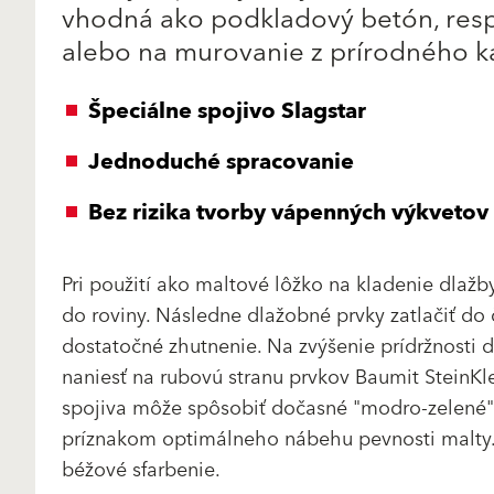
vhodná ako podkladový betón, resp
alebo na murovanie z prírodného 
Špeciálne spojivo Slagstar
Jednoduché spracovanie
Bez rizika tvorby vápenných výkvetov
Pri použití ako maltové lôžko na kladenie dlažb
do roviny. Následne dlažobné prvky zatlačiť do 
dostatočné zhutnenie. Na zvýšenie prídržnosti
naniesť na rubovú stranu prvkov Baumit SteinK
spojiva môže spôsobiť dočasné "modro-zelené" s
príznakom optimálneho nábehu pevnosti malty.
béžové sfarbenie.