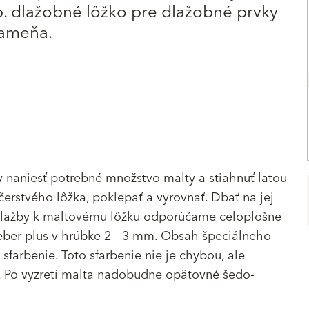
. dlažobné lôžko pre dlažobné prvky
kameňa.
y naniesť potrebné množstvo malty a stiahnuť latou
čerstvého lôžka, poklepať a vyrovnať. Dbať na jej
 dlažby k maltovému lôžku odporúčame celoplošne
leber plus v hrúbke 2 - 3 mm. Obsah špeciálneho
farbenie. Toto sfarbenie nie je chybou, ale
 Po vyzretí malta nadobudne opätovné šedo-