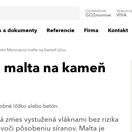
Udržateľnosť
Výskumný
GO2morrow
VIVA
is a dokumenty
Referencie
Firma
Kontakt
mit Murovacia malta na kameň plus
 malta na kameň
obné lôžko alebo betón.
 zmes vystužená vláknami bez rizika
voči pôsobeniu síranov. Malta je