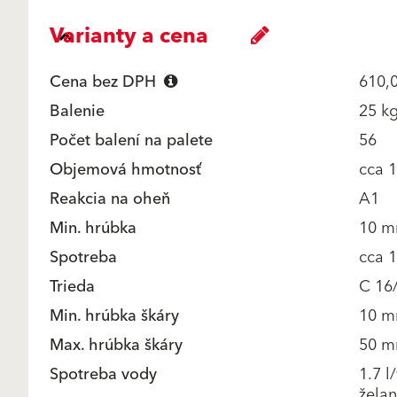
Varianty a cena
Cena bez DPH
610,0
Balenie
25 kg
Počet balení na palete
56
Objemová hmotnosť
cca 
Reakcia na oheň
A1
Min. hrúbka
10 
Spotreba
cca 
Trieda
C 16
Min. hrúbka škáry
10 
Max. hrúbka škáry
50 
Spotreba vody
1.7 l
želan