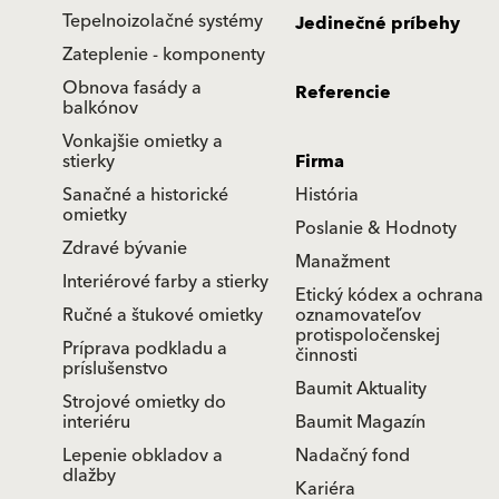
Tepelnoizolačné systémy
Jedinečné príbehy
Zateplenie - komponenty
Obnova fasády a
Referencie
balkónov
Vonkajšie omietky a
stierky
Firma
Sanačné a historické
História
omietky
Poslanie & Hodnoty
Zdravé bývanie
Manažment
Interiérové farby a stierky
Etický kódex a ochrana
Ručné a štukové omietky
oznamovateľov
protispoločenskej
Príprava podkladu a
činnosti
príslušenstvo
Baumit Aktuality
Strojové omietky do
interiéru
Baumit Magazín
Lepenie obkladov a
Nadačný fond
dlažby
Kariéra