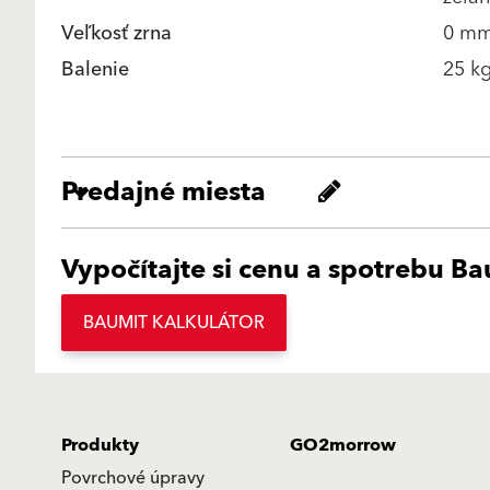
Veľkosť zrna
0 mm
Balenie
25 kg
Predajné miesta
Vypočítajte si cenu a spotrebu B
BAUMIT KALKULÁTOR
Produkty
GO2morrow
Povrchové úpravy