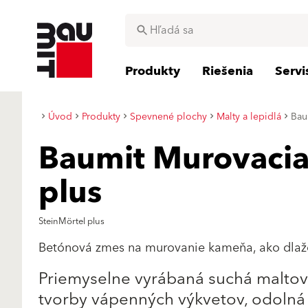
Produkty
Riešenia
Serv
Úvod
Produkty
Spevnené plochy
Malty a lepidlá
Bau
Baumit Murovacia
plus
SteinMörtel plus
Betónová zmes na murovanie kameňa, ako dlaž
Priemyselne vyrábaná suchá maltová
tvorby vápenných výkvetov, odolná 