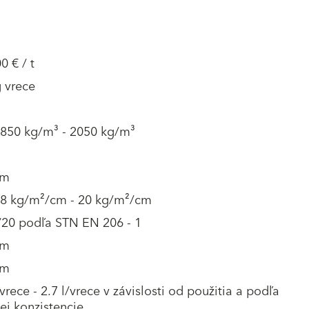
0 € / t
 vrece
1850 kg/m³ - 2050 kg/m³
mm
18 kg/m²/cm - 20 kg/m²/cm
/20 podľa STN EN 206 - 1
mm
mm
/vrece - 2.7 l/vrece v závislosti od použitia a podľa
ej konzistencie