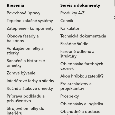
Riešenia
Servis a dokumenty
Povrchové úpravy
Produkty A-Z
Tepelnoizolačné systémy
Cenník
Zateplenie - komponenty
Kalkulátor
Obnova fasády a
Technická dokumentácia
balkónov
Fasádne štúdio
Vonkajšie omietky a
Farebné odtiene a
stierky
štruktúry
Sanačné a historické
Objednávka farebných
omietky
vzoriek
Zdravé bývanie
Akou hrúbkou zatepliť?
Interiérové farby a stierky
Pre architektov a
Ručné a štukové omietky
projektantov
Príprava podkladu a
Prospekty
príslušenstvo
Objednávky a logistika
Strojové omietky do
Obchodné a dodacie
interiéru