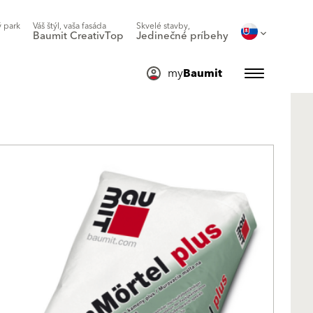
 park
Váš štýl, vaša fasáda
Skvelé stavby,
Baumit CreativTop
Jedinečné príbehy
my
Baumit