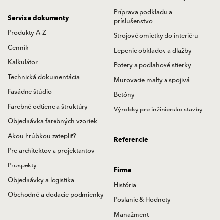
Príprava podkladu a
Servis a dokumenty
príslušenstvo
Produkty A-Z
Strojové omietky do interiéru
Cenník
Lepenie obkladov a dlažby
Kalkulátor
Potery a podlahové stierky
Technická dokumentácia
Murovacie malty a spojivá
Fasádne štúdio
Betóny
Farebné odtiene a štruktúry
Výrobky pre inžinierske stavby
Objednávka farebných vzoriek
Akou hrúbkou zatepliť?
Referencie
Pre architektov a projektantov
Prospekty
Firma
Objednávky a logistika
História
Obchodné a dodacie podmienky
Poslanie & Hodnoty
Manažment