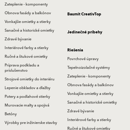
Zateplenie - komponenty
Obnova fasády a balkónov
Baumit CreativTop
Vonkajšie omietky a stierky
Sanačné a historické omietky
Jedinečné príbehy
Zdravé bývanie
Interiérové farby a stierky
Riešenia
Ručné a štukové omietky
Povrchové úpravy
Príprava podkladu a
Tepelnoizolačné systémy
príslušenstvo
Zateplenie - komponenty
Strojové omietky do interiéru
Obnova fasády a balkónov
Lepenie obkladov a dlažby
Vonkajšie omietky a stierky
Potery a podlahové stierky
Sanačné a historické omietky
Murovacie malty a spojivá
Zdravé bývanie
Betóny
Interiérové farby a stierky
Výrobky pre inžinierske stavby
Ručné a štukové omietky