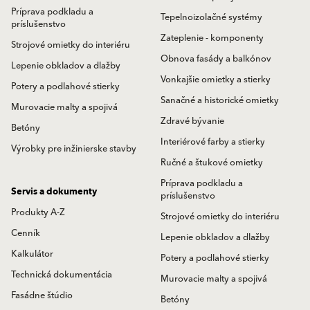
Príprava podkladu a
Tepelnoizolačné systémy
príslušenstvo
Zateplenie - komponenty
Strojové omietky do interiéru
Obnova fasády a balkónov
Lepenie obkladov a dlažby
Vonkajšie omietky a stierky
Potery a podlahové stierky
Sanačné a historické omietky
Murovacie malty a spojivá
Zdravé bývanie
Betóny
Interiérové farby a stierky
Výrobky pre inžinierske stavby
Ručné a štukové omietky
Príprava podkladu a
Servis a dokumenty
príslušenstvo
Produkty A-Z
Strojové omietky do interiéru
Cenník
Lepenie obkladov a dlažby
Kalkulátor
Potery a podlahové stierky
Technická dokumentácia
Murovacie malty a spojivá
Fasádne štúdio
Betóny