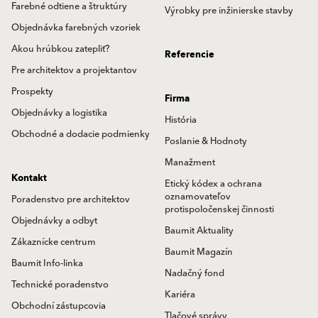
Farebné odtiene a štruktúry
Výrobky pre inžinierske stavby
Objednávka farebných vzoriek
Akou hrúbkou zatepliť?
Referencie
Pre architektov a projektantov
Prospekty
Firma
Objednávky a logistika
História
Obchodné a dodacie podmienky
Poslanie & Hodnoty
Manažment
Kontakt
Etický kódex a ochrana
oznamovateľov
Poradenstvo pre architektov
protispoločenskej činnosti
Objednávky a odbyt
Baumit Aktuality
Zákaznícke centrum
Baumit Magazín
Baumit Info-linka
Nadačný fond
Technické poradenstvo
Kariéra
Obchodní zástupcovia
Tlačové správy