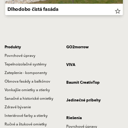
Dlhodobo čistá fasáda
star_border
Produkty
GO2morrow
Povrchové úpravy
Tepelnoizolačné systémy
VIVA
Zateplenie - komponenty
Obnova fasády a balkónov
Baumit CreativTop
Vonkajšie omietky a stierky
Sanačné a historické omietky
Jedinečné príbehy
Zdravé bývanie
Interiérové farby a stierky
Riešenia
Ručné a štukové omietky
Povrchové úpravy