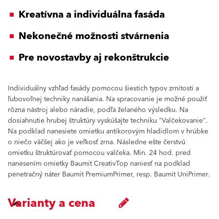
Kreatívna a individuálna fasáda
Nekonečné možnosti stvárnenia
Pre novostavby aj rekonštrukcie
Individuálny vzhľad fasády pomocou šiestich typov zrnitosti a
ľubovoľnej techniky nanášania. Na spracovanie je možné použiť
rôzna nástroj alebo náradie, podľa želaného výsledku. Na
dosiahnutie hrubej štruktúry vyskúšajte techniku "Valčekovanie".
Na podklad nanesiete omietku antikorovým hladidlom v hrúbke
o niečo väčšej ako je veľkosť zrna. Následne ešte čerstvú
omietku štruktúrovať pomocou valčeka. Min. 24 hod. pred
nanesením omietky Baumit CreativTop naniesť na podklad
penetračný náter Baumit PremiumPrimer, resp. Baumit UniPrimer.
Varianty a cena