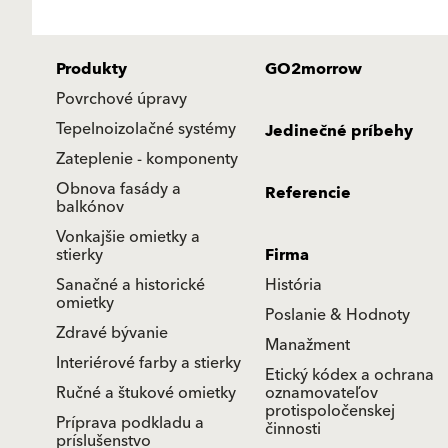
Produkty
GO2morrow
Povrchové úpravy
Tepelnoizolačné systémy
Jedinečné príbehy
Zateplenie - komponenty
Obnova fasády a
Referencie
balkónov
Vonkajšie omietky a
stierky
Firma
Sanačné a historické
História
omietky
Poslanie & Hodnoty
Zdravé bývanie
Manažment
Interiérové farby a stierky
Etický kódex a ochrana
Ručné a štukové omietky
oznamovateľov
protispoločenskej
Príprava podkladu a
činnosti
príslušenstvo