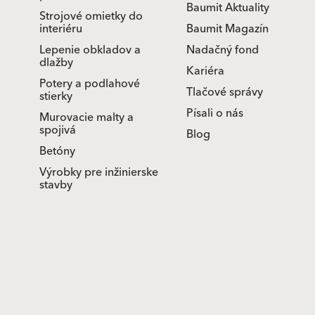
Baumit Aktuality
Strojové omietky do
interiéru
Baumit Magazín
Lepenie obkladov a
Nadačný fond
dlažby
Kariéra
Potery a podlahové
Tlačové správy
stierky
Písali o nás
Murovacie malty a
spojivá
Blog
Betóny
Výrobky pre inžinierske
stavby