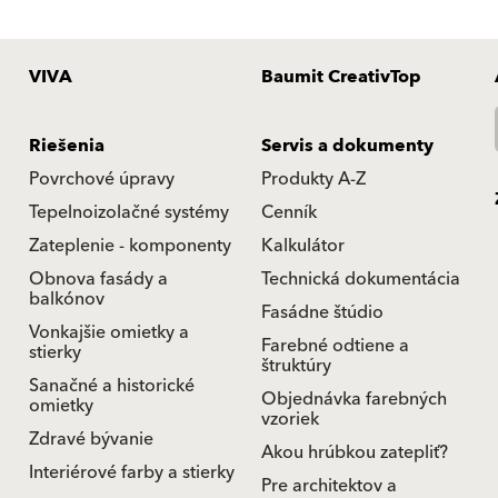
VIVA
Baumit CreativTop
Riešenia
Servis a dokumenty
Povrchové úpravy
Produkty A-Z
Tepelnoizolačné systémy
Cenník
Zateplenie - komponenty
Kalkulátor
Obnova fasády a
Technická dokumentácia
balkónov
Fasádne štúdio
Vonkajšie omietky a
Farebné odtiene a
stierky
štruktúry
Sanačné a historické
Objednávka farebných
omietky
vzoriek
Zdravé bývanie
Akou hrúbkou zatepliť?
Interiérové farby a stierky
Pre architektov a