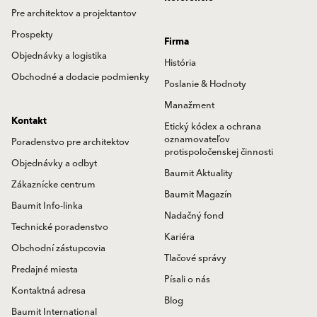
Pre architektov a projektantov
Prospekty
Firma
Objednávky a logistika
História
Obchodné a dodacie podmienky
Poslanie & Hodnoty
Manažment
Kontakt
Etický kódex a ochrana
oznamovateľov
Poradenstvo pre architektov
protispoločenskej činnosti
Objednávky a odbyt
Baumit Aktuality
Zákaznícke centrum
Baumit Magazín
Baumit Info-linka
Nadačný fond
Technické poradenstvo
Kariéra
Obchodní zástupcovia
Tlačové správy
Predajné miesta
Písali o nás
Kontaktná adresa
Blog
Baumit International