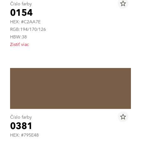
star_border
Číslo farby
0154
HEX: #C2AA7E
RGB:194/170/126
HBW:38
Zistiť viac
star_border
Číslo farby
0381
HEX: #795E48