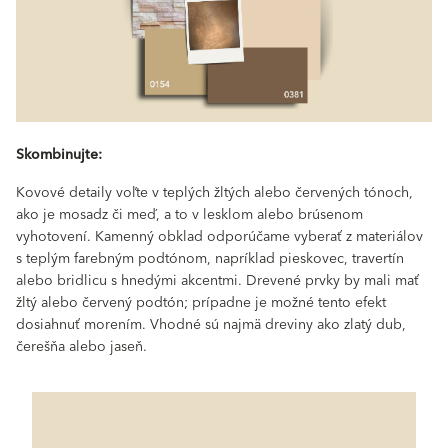
Skombinujte:
Kovové detaily voľte v teplých žltých alebo červených tónoch,
ako je mosadz či meď, a to v lesklom alebo brúsenom
vyhotovení. Kamenný obklad odporúčame vyberať z materiálov
s teplým farebným podtónom, napríklad pieskovec, travertín
alebo bridlicu s hnedými akcentmi. Drevené prvky by mali mať
žltý alebo červený podtón; prípadne je možné tento efekt
dosiahnuť morením. Vhodné sú najmä dreviny ako zlatý dub,
čerešňa alebo jaseň.