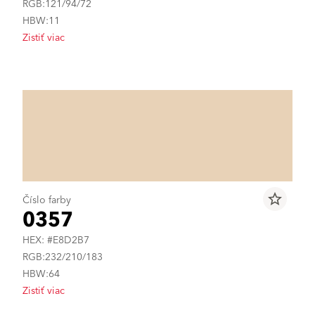
RGB:121/94/72
HBW:11
Zistiť viac
star_border
Číslo farby
0357
HEX: #E8D2B7
RGB:232/210/183
HBW:64
Zistiť viac