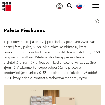
star_border
Paleta Pieskovec
Teplé tóny hnedej a okrovej podčiarkujú pozitívne vyžarovanie
nosnej farby palety 0158. Ak hľadáte kombináciu, ktorá
prirodzene podporí tradičnú alebo rustikálnu architektúru, 0158
je správnou voľbou. Paleta je vhodná aj pre modernú
architektúru, najmä v prípadoch, keď chcete jej výraz vizuálne
zjemniť. V takomto koncepte odporúčame pracovať
predovšetkým s farbou 0158, doplnenou o čokoládový odtieň
0381, ktorý prináša kontrast a zachováva moderný výzor.