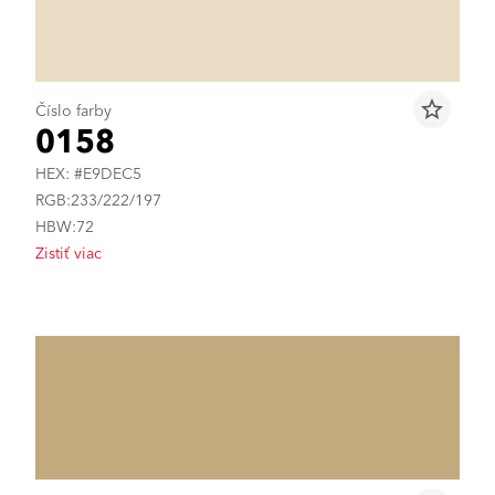
star_border
Číslo farby
0158
HEX: #E9DEC5
RGB:233/222/197
HBW:72
Zistiť viac