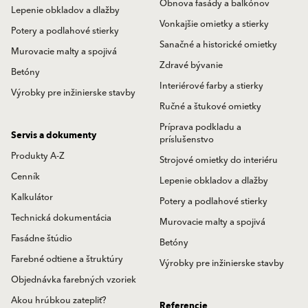
Obnova fasády a balkónov
Lepenie obkladov a dlažby
Vonkajšie omietky a stierky
Potery a podlahové stierky
Sanačné a historické omietky
Murovacie malty a spojivá
Zdravé bývanie
Betóny
Interiérové farby a stierky
Výrobky pre inžinierske stavby
Ručné a štukové omietky
Príprava podkladu a
Servis a dokumenty
príslušenstvo
Produkty A-Z
Strojové omietky do interiéru
Cenník
Lepenie obkladov a dlažby
Kalkulátor
Potery a podlahové stierky
Technická dokumentácia
Murovacie malty a spojivá
Fasádne štúdio
Betóny
Farebné odtiene a štruktúry
Výrobky pre inžinierske stavby
Objednávka farebných vzoriek
Akou hrúbkou zatepliť?
Referencie