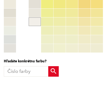
Číslo farby
color_name
HEX:
hex_code
RGB:
rgb_code
TSR:
tsr_code
HBW:
hbw_code
Zistiť viac
Hľadáte konkrétnu farbu?
Produkty
GO2morrow
Povrchové úpravy
Tepelnoizolačné systémy