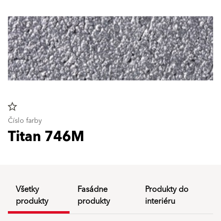
star_border
Číslo farby
Titan 746M
Všetky
Fasádne
Produkty do
produkty
produkty
interiéru