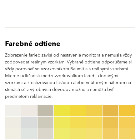
Farebné odtiene
Zobrazenie farieb závisí od nastavenia monitora a nemusia vždy
zodpovedať reálnym vzorkám. Vybrané odtiene odporúčame si
vždy porovnať so vzorkovníkom Baumit a s reálnymi vzorkami.
Mierne odlišnosti medzi vzorkovníkom farieb, dodanými
vzorkami a zrealizovanou fasádou alebo vnútorným náterom na
stenách sú z výrobných dôvodov možné a nemôžu byť
predmetom reklamácie.
clear