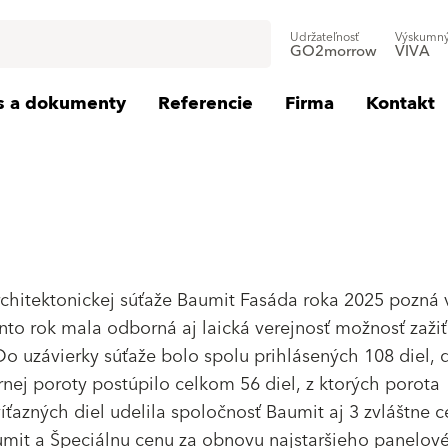
Udržateľnosť
Výskumný
GO2morrow
VIVA
is a dokumenty
Referencie
Firma
Kontakt
rchitektonickej súťaže Baumit Fasáda roka 2025 pozná 
ento rok mala odborná aj laická verejnosť možnosť zažiť
 Do uzávierky súťaže bolo spolu prihlásených 108 diel, 
ej poroty postúpilo celkom 56 diel, z ktorých porota
ťazných diel udelila spoločnosť Baumit aj 3 zvláštne c
aumit a Špeciálnu cenu za obnovu najstaršieho panelo