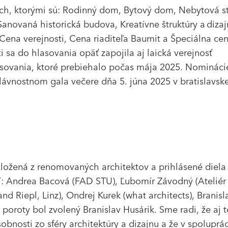
ách, ktorými sú: Rodinný dom, Bytový dom, Nebytová s
ovaná historická budova, Kreatívne štruktúry a dizaj
ena verejnosti, Cena riaditeľa Baumit a Špeciálna cen
 sa do hlasovania opäť zapojila aj laická verejnosť
sovania, ktoré prebiehalo počas mája 2025. Nomináci
slávnostnom gala večere dňa 5. júna 2025 v bratislavske
zložená z renomovaných architektov a prihlásené diela
: Andrea Bacová (FAD STU), Ľubomír Závodný (Ateliér
d Riepl, Linz), Ondrej Kurek (what architects), Branisl
 poroty bol zvolený Branislav Husárik. Sme radi, že aj 
bnosti zo sféry architektúry a dizajnu a že v spoluprác