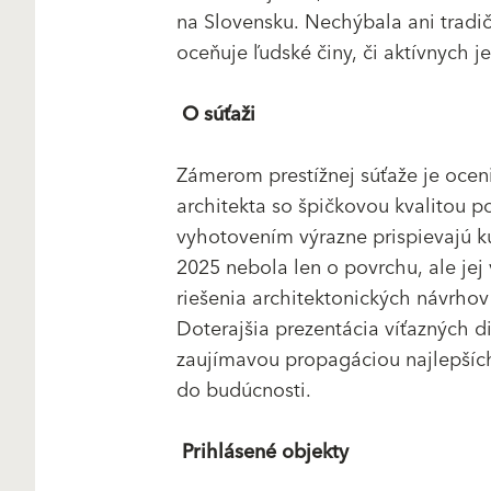
na Slovensku. Nechýbala ani tradi
oceňuje ľudské činy, či aktívnych j
O súťaži
Zámerom prestížnej súťaže je ocen
architekta so špičkovou kvalitou 
vyhotovením výrazne prispievajú ku 
2025 nebola len o povrchu, ale jej v
riešenia architektonických návrhov
Doterajšia prezentácia víťazných di
zaujímavou propagáciou najlepších d
do budúcnosti.
Prihlásené objekty