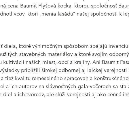
čná cena Baumit Plyšová kocka, ktorou spoločnosť Bau
ednotlivcov, ktorí „menia fasádu“ našej spoločnosti k l
iť diela, ktoré výnimočným spôsobom spájajú invenciu
použitých stavebných materiálov a ktoré svojím odborn
kultivácii našich miest, obcí a krajiny. Ani Baumit Fa
ýsledky priblížili širokej odbornej aj laickej verejnosti
 a tiež kvalitu remeselného spracovania konštrukčného 
el a ich autorov na slávnostných gala-večeroch sa stal
iel a ich tvorcov, ale slúži verejnosti aj ako cenná in