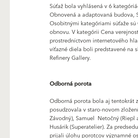
Súťaž bola vyhlásená v 6 kategóri
Obnovená a adaptovaná budova, San
Osobitnými kategóriami súťaže sú C
obnovu. V kategórii Cena verejnosti
prostredníctvom internetového hla
víťazné diela boli predstavené na 
Refinery Gallery.
Odborná porota
Odborná porota bola aj tentokrát 
posudzovala v staro-novom zložení
Závodný), Samuel Netočný (Riepl an
Husárik (Superatelier). Za predsedu
prijali úlohu porotcov významné oso