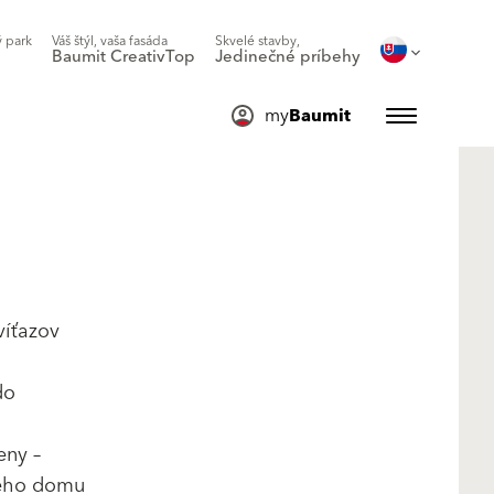
 park
Váš štýl, vaša fasáda
Skvelé stavby,
Baumit CreativTop
Jedinečné príbehy
my
Baumit
víťazov
do
eny –
vého domu