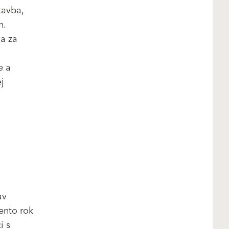
tavba,
n.
a za
e a
j
av
tento rok
i s