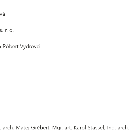
ová
. r. o.
a a Róbert Vydrovci
. arch. Matej Grébert, Mgr. art. Karol Stassel, Ing. arch.