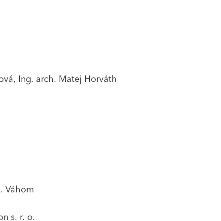
čová, Ing. arch. Matej Horváth
n. Váhom
n s. r. o.