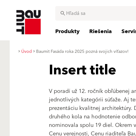
Produkty
Riešenia
Serv
Úvod
Baumit Fasáda roka 2025 pozná svojich víťazov!
Insert title
V poradí už 12. ročník obľúbenej a
jednotlivých kategórii súťaže. Aj t
prezentáciu kvalitnej architektúry.
druhého kola na hodnotenie odborn
nominovala spolu 19 diel. Okrem ví
Cenu verejnosti, Cenu riaditeľa B