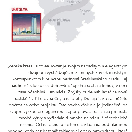
„Ženská krása Eurovea Tower je svojím nápaditým a elegantným
dizajnom vychádzajúcim z jemných kriviek mestským
kontrapunktom k princípu mužnosti Bratislavského hradu. Jej
nádhernú siluetu cez deň zvýrazňuje hra svetla a tieňov, v noci
zase pôsobivá iluminácia. Z výšky bude nahliadať na novú
mestskú štvrť Eurovea City a na brehy Dunaja,“ ako sa môžete
dočítať na webe projektu. Táto stavba však nie je jedinečná iba
svojou výškou či eleganciou. Jej príprava a realizácia priniesla
mnohé výzvy a vyžiadala si mnohé na mieru šité technické
riešenia. Od náročného systému zakladania pod hladinou
spodnej vody cez betonáž základovej dosky mrakodrapu, ktorá