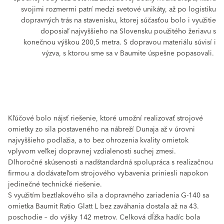
svojimi rozmermi patrí medzi svetové unikáty, až po logistiku
dopravných trás na stavenisku, ktorej súčasťou bolo i využitie
doposiaľ najvyššieho na Slovensku použitého žeriavu s
konečnou výškou 200,5 metra. S dopravou materiálu súvisí i
výzva, s ktorou sme sa v Baumite úspešne popasovali.
Kľúčové bolo nájsť riešenie, ktoré umožní realizovať strojové
omietky zo sila postaveného na nábreží Dunaja až v úrovni
najvyššieho podlažia, a to bez ohrozenia kvality omietok
vplyvom veľkej dopravnej vzdialenosti suchej zmesi.
Dlhoročné skúsenosti a nadštandardná spolupráca s realizačnou
firmou a dodávateľom strojového vybavenia priniesli napokon
jedinečné technické riešenie.
S využitím beztlakového sila a dopravného zariadenia G-140 sa
omietka Baumit Ratio Glatt L bez zaváhania dostala až na 43.
poschodie – do výšky 142 metrov. Celková dĺžka hadíc bola